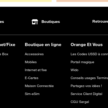
Retrouve
es
Boutiques
net/Fixe
Boutique en ligne
Orange Et Vous
 Box
Accessoires
Les Codes USSD à conn
Mobiles
Portail magique
Internet et fixe
Wido
E-Cartes
Conseils usages Termin
Maison Connectée
Partagez-vos idées !
Sim-eSim
Service Client Digital
CGU Sargal