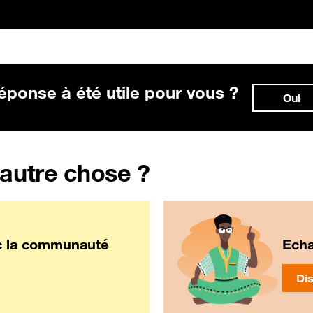
éponse à été utile pour vous ?
Oui
 autre chose ?
c la communauté
Echa
Dis