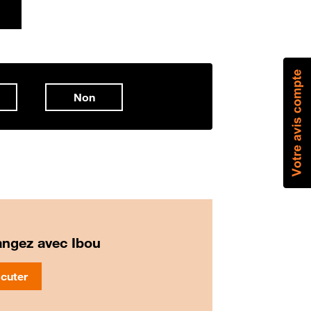
Non
ngez avec Ibou
cuter