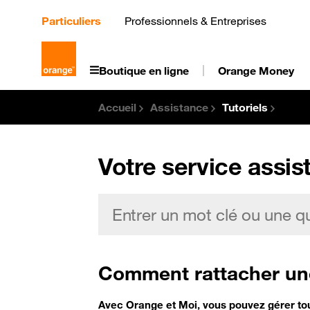
Aller
au
Particuliers
Professionnels & Entreprises
contenu
principal
Boutique en ligne
Orange Money
Accueil
Assistance
Tutoriels
Votre service assis
Comment rattacher une
Avec Orange et Moi, vous pouvez gérer tou