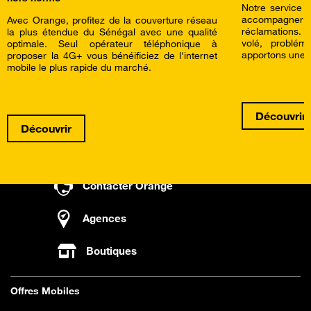
Notre service c
accompagner a
Avec Orange, profitez de la couverture réseau
réclamations.
la plus étendue du Sénégal avec une qualité
volé, problé
optimale. Seul opérateur téléphonique à
apportons une a
proposer la 4G+ vous bénéificiez de l'internet
mobile le plus rapide du marché.
Découvrir
Découvrir
Contacter Orange
Agences
Boutiques
Offres Mobiles