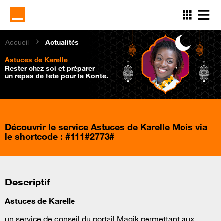
Aller
au
contenu
principal
Accueil
Actualités
Astuces de Karelle
Rester chez soi et préparer
un repas de fête pour la Korité.
Découvrir le service Astuces de Karelle Mois via
le shortcode :
#111#2773#
Descriptif
Astuces de Karelle
un service de conseil du portail Magik permettant aux