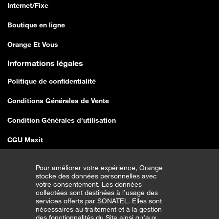
Internet/Fixe
Boutique en ligne
Orange Et Vous
Informations légales
Politique de confidentialité
Conditions Générales de Vente
Condition Générales d'utilisation
CGU Maxit
Conditions Générales de Vente E-shop
Pour améliorer votre expérience, Orange
stocke des données personnelles avec
Traitement erreurs de vente SEDDO
votre consentement. Les données
collectées sont destinées à l’usage des
Couverture Réseau
services offerts par SONATEL. Elles sont
nécessaires au traitement et à la gestion
des fonctionnalités du Site ainsi qu’aux
CGU Transfert Bonus