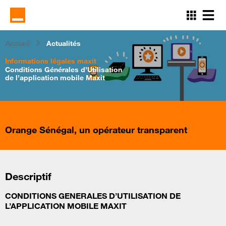
Aller
au
contenu
principal
Accueil
Actualités
Informations légales maxit
Conditions Générales d’Utilisation
de l’application mobile Maxit
Orange Sénégal, un opérateur transparent
Descriptif
CONDITIONS GENERALES D’UTILISATION DE
L’APPLICATION MOBILE MAXIT