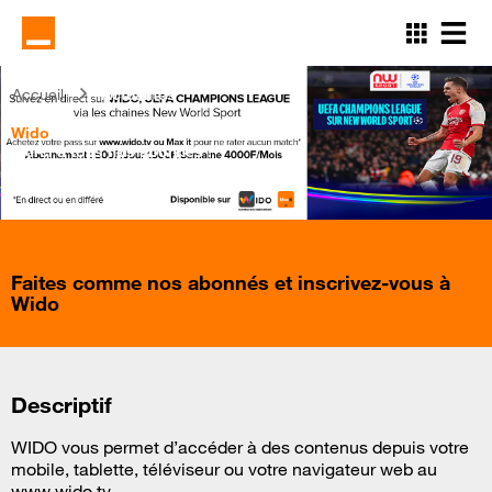
Aller
au
contenu
principal
Accueil
Actualités
Wido
Merci à tous nos abonnés !
Faites comme nos abonnés et
inscrivez-vous
à
Wido
Descriptif
WIDO vous permet d’accéder à des contenus depuis votre
mobile, tablette, téléviseur ou votre navigateur web au
www.wido.tv