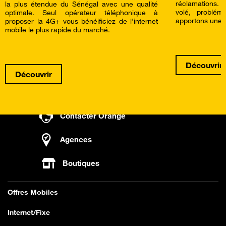
réclamations.
la plus étendue du Sénégal avec une qualité
volé, problé
optimale. Seul opérateur téléphonique à
apportons une a
proposer la 4G+ vous bénéificiez de l'internet
mobile le plus rapide du marché.
Découvrir
Découvrir
Contacter Orange
Agences
Boutiques
Offres Mobiles
Internet/Fixe