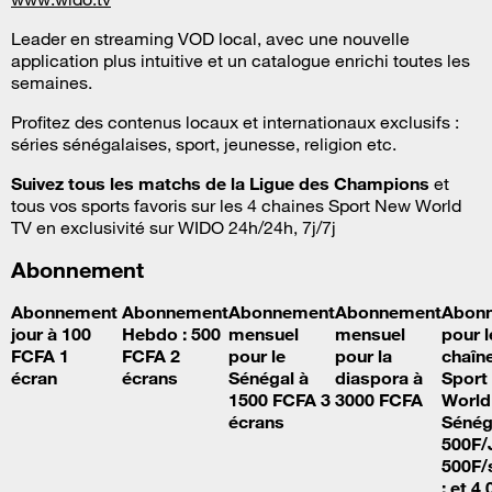
Leader en streaming VOD local, avec une nouvelle
application plus intuitive et un catalogue enrichi toutes les
semaines.
Profitez des contenus locaux et internationaux exclusifs :
séries sénégalaises, sport, jeunesse, religion etc.
Suivez tous les matchs de la Ligue des Champions
et
tous vos sports favoris sur les 4 chaines Sport New World
TV en exclusivité sur WIDO 24h/24h, 7j/7j
Abonnement
Abonnement
Abonnement
Abonnement
Abonnement
Abon
jour à 100
Hebdo : 500
mensuel
mensuel
pour l
FCFA 1
FCFA 2
pour le
pour la
chaîn
écran
écrans
Sénégal à
diaspora à
Sport
1500 FCFA 3
3000 FCFA
World
écrans
Sénéga
500F/J
500F/
; et 4