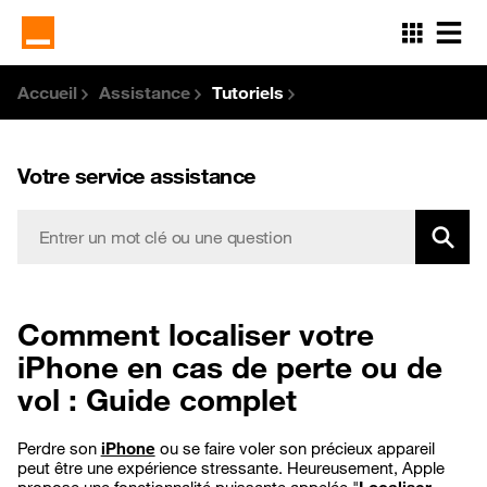
Aller
au
contenu
principal
Accueil
Assistance
Tutoriels
Votre service assistance
Comment localiser votre
iPhone en cas de perte ou de
vol : Guide complet
Perdre son
iPhone
ou se faire voler son précieux appareil
peut être une expérience stressante. Heureusement, Apple