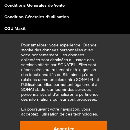
Conditions Générales de Vente
Condition Générales d'utilisation
CGU Maxit
Conditions Générales de Vente E-shop
Pour améliorer votre expérience, Orange
stocke des données personnelles avec
Traitement erreurs de vente SEDDO
votre consentement. Les données
collectées sont destinées à l’usage des
Couverture Réseau
services offerts par SONATEL. Elles sont
nécessaires au traitement et à la gestion
des fonctionnalités du Site ainsi qu’aux
CGU Transfert Bonus
relations commerciales entre SONATEL et
l’Utilisateur. Elles permettent également à
CGU Orange Money Partenaires
SONATEL de leur fournir des services
personnalisés et d’améliorer la pertinence
Entreprises
des informations qui leur sont proposées.
En poursuivant votre navigation, vous
CGV pour la vente seddo
acceptez l’utilisation de ces technologies.
CGU Application Orange Money
Accepter