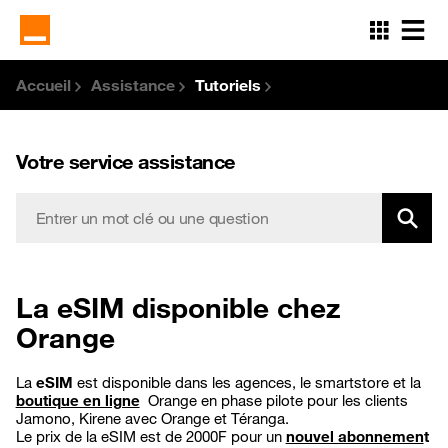
Aller
au
contenu
principal
Accueil
Assistance
Tutoriels
Votre service assistance
La eSIM disponible chez
Orange
La
eSIM
est disponible dans les agences, le smartstore et la
boutique en ligne
Orange en phase pilote pour les clients
Jamono, Kirene avec Orange et Téranga.
Le prix de la eSIM est de 2000F pour un
nouvel abonnemen
t