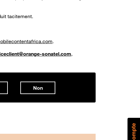
uit tacitement.
bilecontentafrica.com
.
iceclient@orange-sonatel.com
,
Non