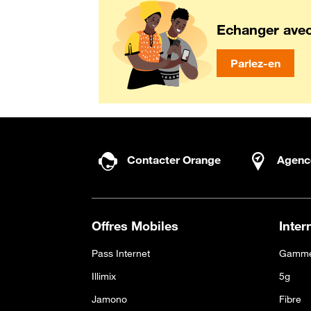
Echanger ave
Parlez-en
Contacter Orange
Agenc
Offres Mobiles
Inter
Pass Internet
Gamme
Illimix
5g
Jamono
Fibre