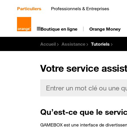
Aller
au
Particuliers
Professionnels & Entreprises
contenu
principal
Boutique en ligne
Orange Money
Accueil
Assistance
Tutoriels
Votre service assis
Qu’est-ce que le ser
GAMEBOX est une interface de divertisseme