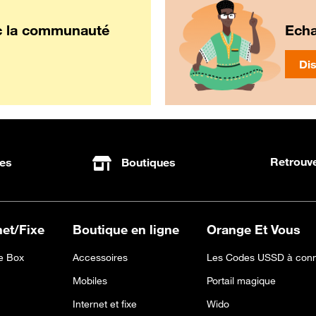
c la communauté
Echa
Dis
Retrouve
es
Boutiques
net/Fixe
Boutique en ligne
Orange Et Vous
 Box
Accessoires
Les Codes USSD à conn
Mobiles
Portail magique
Internet et fixe
Wido