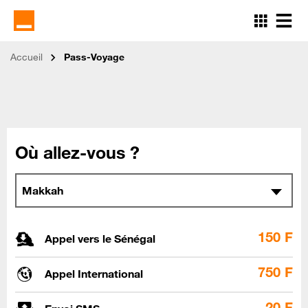
Aller
au
contenu
principal
Accueil
Pass-Voyage
Où allez-vous ?
Makkah
150 F
Appel vers le Sénégal
750 F
Appel International
20 F