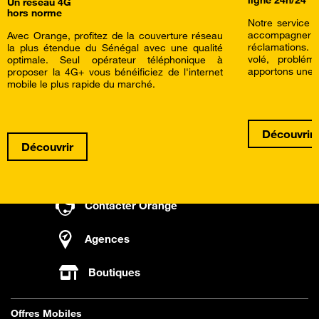
ligne 24h/24
Un reseau 4G
hors norme
Notre service c
accompagner a
Avec Orange, profitez de la couverture réseau
réclamations.
la plus étendue du Sénégal avec une qualité
volé, problé
optimale. Seul opérateur téléphonique à
apportons une a
proposer la 4G+ vous bénéificiez de l'internet
mobile le plus rapide du marché.
Découvrir
Découvrir
Contacter Orange
Agences
Boutiques
Offres Mobiles