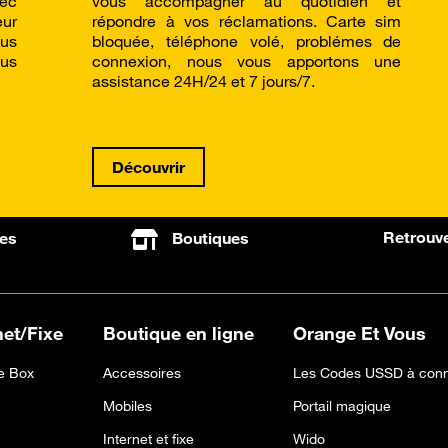
vec
vous accompagner au quotidien et
ur
répondre à vos réclamations. Carte sim
us
bloquée, téléphone volé, problémes de
lus
connexion, nous vous apportons une
assistance 24H/24 et 7 jours/7.
Découvrir
Retrouve
es
Boutiques
net/Fixe
Boutique en ligne
Orange Et Vous
 Box
Accessoires
Les Codes USSD à conn
Mobiles
Portail magique
Internet et fixe
Wido