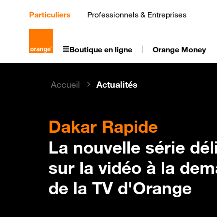
Aller
au
Particuliers
Professionnels & Entreprises
contenu
principal
Boutique en ligne
Orange Money
Accueil
Actualités
Dakar Rapide
La nouvelle série dél
sur la vidéo à la de
de la TV d'Orange