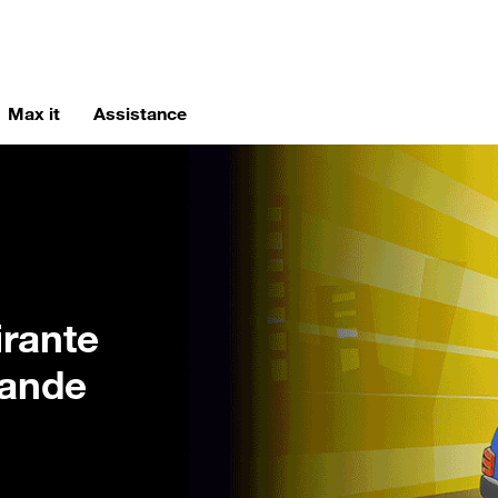
Max it
Assistance
irante
mande