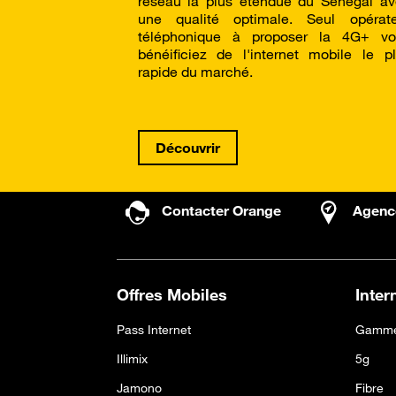
réseau la plus étendue du Sénégal a
une qualité optimale. Seul opérate
téléphonique à proposer la 4G+ vo
bénéificiez de l'internet mobile le p
rapide du marché.
Découvrir
Contacter Orange
Agenc
Offres Mobiles
Inter
Pass Internet
Gamme
Illimix
5g
Jamono
Fibre