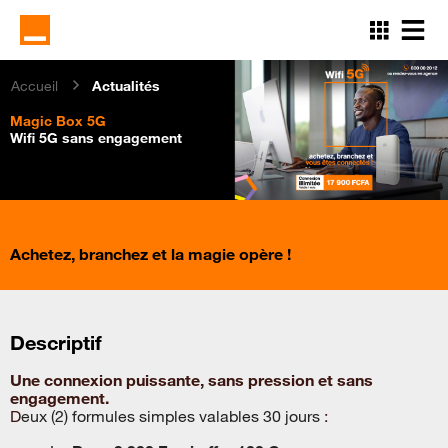
Aller
au
contenu
principal
Accueil
Actualités
Magic Box 5G
Wifi 5G sans engagement
Achetez, branchez et la magie opère !
Descriptif
Une connexion puissante, sans pression et sans
engagement
.
D
eux (2) formules simples valables 30 jours
: